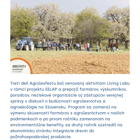
Tretí deň Agrolesfestu bol venovaný aktivitám Living Labu
v rámci projektu EELAP a prepojil farmárov, výskumníkov,
poradcov, neziskové organizácie aj zástupcov verejnej
správy v diskusii o budúcnosti agrolesníctva a
agroekológie na Slovensku. Program sa zameral na
výmenu skúseností farmárov s agrolesníctvom v našich
podmienkach a po prvom ročníku zameranom na
environmentálne benefity, sa druhý ročník sústredil na
ekonomickú stránku integrácie drevín do
poľnohospodárskej produkcie.