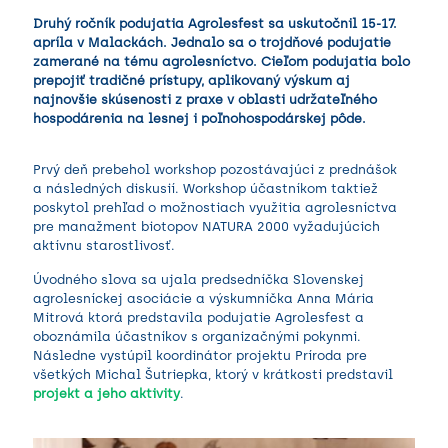
Druhý ročník podujatia Agrolesfest sa uskutočnil 15-17.
apríla v Malackách. Jednalo sa o trojdňové podujatie
zamerané na tému agrolesníctvo. Cieľom podujatia bolo
prepojiť tradičné prístupy, aplikovaný výskum aj
najnovšie skúsenosti z praxe v oblasti udržateľného
hospodárenia na lesnej i poľnohospodárskej pôde.
Prvý deň prebehol workshop pozostávajúci z prednášok
a následných diskusií. Workshop účastníkom taktiež
poskytol prehľad o možnostiach využitia agrolesníctva
pre manažment biotopov NATURA 2000 vyžadujúcich
aktívnu starostlivosť.
Úvodného slova sa ujala predsedníčka Slovenskej
agrolesníckej asociácie a výskumníčka Anna Mária
Mitrová ktorá predstavila podujatie Agrolesfest a
oboznámila účastníkov s organizačnými pokynmi.
Následne vystúpil koordinátor projektu Príroda pre
všetkých Michal Šutriepka, ktorý v krátkosti predstavil
projekt a jeho aktivity
.