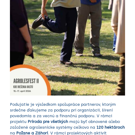
Podujatie je výsledkom spolupráce partnerov, ktorým
srdečne ďakujeme za podporu pri organizácii, šírení
povedomia a za vecnú a finančnú podporu. V rámci
projektu
Príroda pre všetkých
majú byť obnovené alebo
založené agrolesnícke systémy celkovo na
120 hektároch
na
Poľane a Záhorí
. V rámci projektových aktivít