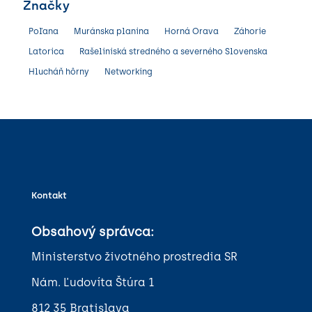
Značky
Poľana
Muránska planina
Horná Orava
Záhorie
Latorica
Rašeliniská stredného a severného Slovenska
Hlucháň hôrny
Networking
Kontakt
Obsahový správca:
Ministerstvo životného prostredia SR
Nám. Ľudovíta Štúra 1
812 35 Bratislava