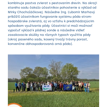
kombinuje pastva zvierat s pestovaním drevín. Na okraji
starého sadu čakalo účastníkov pohostenie a výklad od
Mirky Chocholáčkovej. Následne Ing. Ľubomír Marhavý
priblížil účastníkom fungovanie systému pôda-strom-
hospodárske zvieratá, aj vo vzťahu k predchádzajúcim
spôsobom využívania pôdy. Účastníci si mali možnosť
vypočuť výklad k pôdnej sonde a následne vidieť
zasakovacie skúšky na rôznych typoch využitia pôdy
(okraj paseného sadu, kosený trvalý trávny porast,
konvenčne obhospodarovaná orná pôda).