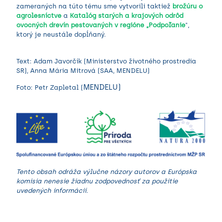
zameraných na túto tému sme vytvorili taktiež
brožúru o
agrolesníctve
a
Katalóg starých a krajových odrôd
ovocných drevín pestovaných v regióne „Podpoľanie
"
,
ktorý je neustále dopĺňaný.
Text: Adam Javorčík (Ministerstvo životného prostredia
SR), Anna Mária Mitrová (
SAA
,
MENDELU
)
MENDELU
)
Foto: Petr Zapletal (
Tento obsah odráža výlučne názory autorov a Európska
komisia nenesie žiadnu zodpovednosť za použitie
uvedených informácií.