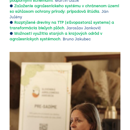
podpornými schémami
. Martin Gálik
●
Založenie agrolesníckeho systému v chránenom území
so súhlasom ochrany prírody: prípadová štúdia
. Ján
Julény
●
Rozptýlené dreviny na TTP (silvopastoral systems) a
transformácia bielych plôch
. Jaroslav Jankovič
●
Možnosti využitia starých a krajových odrôd v
agrolesníckych systémoch
. Bruno Jakubec