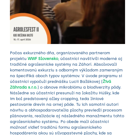
Počas exkurzného dňa, organizovaného partnerom
projektu
WWF Slovensko
, účastníci navštívili moderné aj
tradičné agrolesnícke systémy na Záhorí. Absolvovali
komentovanú exkurziu s odborným výkladom zameraným
na špecifiká oboch typov systémov. V úvode programu si
účastníci vypočuli prednášku Lucii Baľákovej (
Živá
Záhrada s.r.o.
) o obnove mikrobiómu a biodiverzity pôdy.
Následne sa účastníci presunuli na lokalitu Húšky, kde
im bol predstavený alley cropping, teda líniové
pestovanie drevín na ornej pôde. Tu ich samotní autori
návrhu a obhospodarovatelia plochy previedli procesom
plánovania, realizácie aj následného manažmentu tohto
agrolesníckeho systému. Po obede mali účastníci
možnosť vidieť tradičnú formu agrolesníckeho
hospodárenia akou sú silvopastevné plochy, kde sa