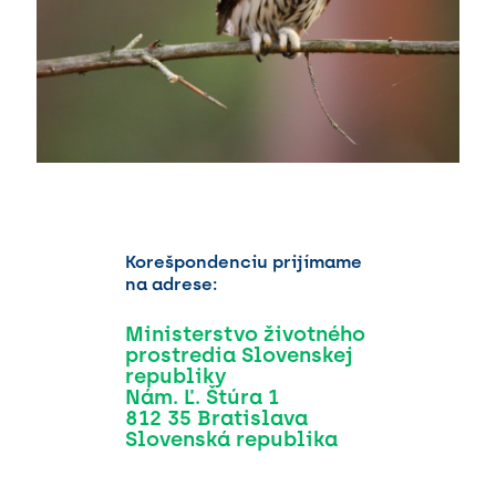
Korešpondenciu prijímame
na adrese:
Ministerstvo životného
prostredia Slovenskej
republiky
Nám. Ľ. Štúra 1
812 35 Bratislava
Slovenská republika