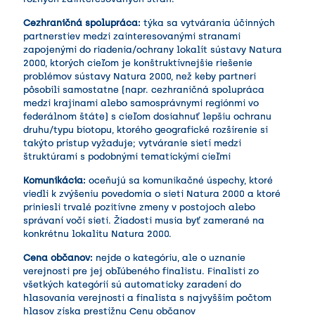
Cezhraničná spolupráca:
týka sa vytvárania účinných
partnerstiev medzi zainteresovanými stranami
zapojenými do riadenia/ochrany lokalít sústavy Natura
2000, ktorých cieľom je konštruktívnejšie riešenie
problémov sústavy Natura 2000, než keby partneri
pôsobili samostatne (napr. cezhraničná spolupráca
medzi krajinami alebo samosprávnymi regiónmi vo
federálnom štáte) s cieľom dosiahnuť lepšiu ochranu
druhu/typu biotopu, ktorého geografické rozšírenie si
takýto prístup vyžaduje; vytváranie sietí medzi
štruktúrami s podobnými tematickými cieľmi
Komunikácia:
oceňujú sa komunikačné úspechy, ktoré
viedli k zvýšeniu povedomia o sieti Natura 2000 a ktoré
priniesli trvalé pozitívne zmeny v postojoch alebo
správaní voči sieti. Žiadosti musia byť zamerané na
konkrétnu lokalitu Natura 2000.
Cena občanov:
nejde o kategóriu, ale o uznanie
verejnosti pre jej obľúbeného finalistu. Finalisti zo
všetkých kategórií sú automaticky zaradení do
hlasovania verejnosti a finalista s najvyšším počtom
hlasov získa prestížnu Cenu občanov