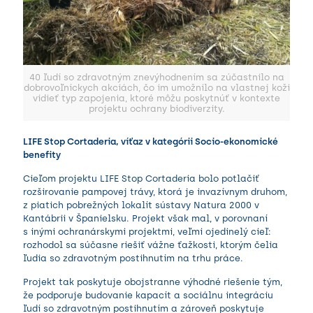
40 ľudí so zdravotným znevýhodnením sa zúčastnilo na
dobrovoľníckych akciách, čo im umožnilo na vlastnej koži
vidieť typ zapojenia, ktoré môžu poskytnúť v kontexte
projektu ochrany biodiverzity.
LIFE Stop Cortaderia, víťaz v kategórii Socio-ekonomické
benefity
Cieľom projektu LIFE Stop Cortaderia bolo potlačiť
rozširovanie pampovej trávy, ktorá je invazívnym druhom,
z piatich pobrežných lokalít sústavy Natura 2000 v
Kantábrii v Španielsku. Projekt však mal, v porovnaní
s inými ochranárskymi projektmi, veľmi ojedinelý cieľ:
rozhodol sa súčasne riešiť vážne ťažkosti, ktorým čelia
ľudia so zdravotným postihnutím na trhu práce.
Projekt tak poskytuje obojstranne výhodné riešenie tým,
že podporuje budovanie kapacít a sociálnu integráciu
ľudí so zdravotným postihnutím a zároveň poskytuje