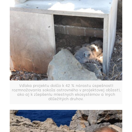
Vďaka projektu došlo k 42 % nárastu úspešnosti
rozmnožovania sokola ostrovného v projektovej oblasti,
ako aj k zlepšeniu miestnych ekosystémov a iných
dôležitých druhov.