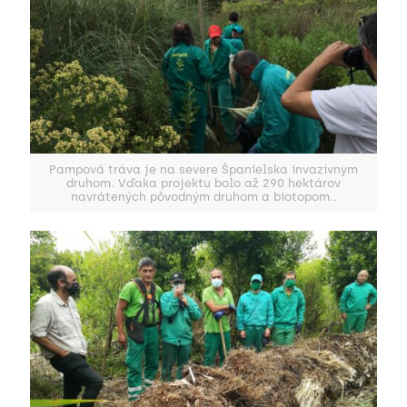
Pampová tráva je na severe Španielska invazívnym
druhom. Vďaka projektu bolo až 290 hektárov
navrátených pôvodným druhom a biotopom..