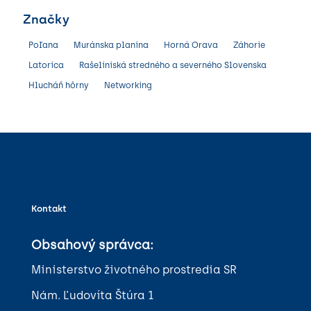
Značky
Poľana
Muránska planina
Horná Orava
Záhorie
Latorica
Rašeliniská stredného a severného Slovenska
Hlucháň hôrny
Networking
Kontakt
Obsahový správca:
Ministerstvo životného prostredia SR
Nám. Ľudovíta Štúra 1