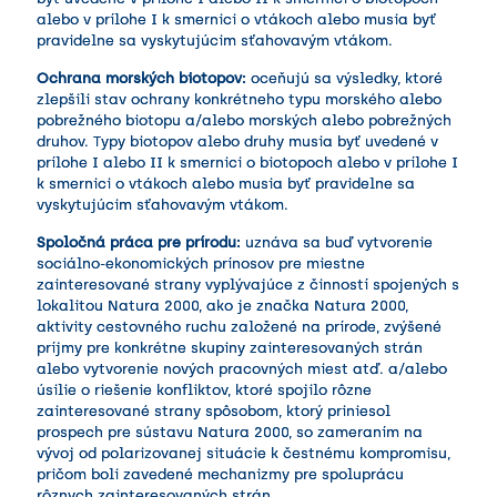
alebo v prílohe I k smernici o vtákoch alebo musia byť
pravidelne sa vyskytujúcim sťahovavým vtákom.
Ochrana morských biotopov:
oceňujú sa výsledky, ktoré
zlepšili stav ochrany konkrétneho typu morského alebo
pobrežného biotopu a/alebo morských alebo pobrežných
druhov. Typy biotopov alebo druhy musia byť uvedené v
prílohe I alebo II k smernici o biotopoch alebo v prílohe I
k smernici o vtákoch alebo musia byť pravidelne sa
vyskytujúcim sťahovavým vtákom.
Spoločná práca pre prírodu:
uznáva sa buď vytvorenie
sociálno-ekonomických prínosov pre miestne
zainteresované strany vyplývajúce z činností spojených s
lokalitou Natura 2000, ako je značka Natura 2000,
aktivity cestovného ruchu založené na prírode, zvýšené
príjmy pre konkrétne skupiny zainteresovaných strán
alebo vytvorenie nových pracovných miest atď. a/alebo
úsilie o riešenie konfliktov, ktoré spojilo rôzne
zainteresované strany spôsobom, ktorý priniesol
prospech pre sústavu Natura 2000, so zameraním na
vývoj od polarizovanej situácie k čestnému kompromisu,
pričom boli zavedené mechanizmy pre spoluprácu
rôznych zainteresovaných strán.