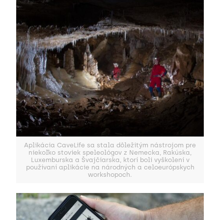
Aplikácia CaveLife sa stala dôležitým nástrojom pre
niekoľko stoviek speleológov z Nemecka, Rakúska,
Luxemburska a Švajčiarska, ktorí boli vyškolení v
používaní aplikácie na národných a celoeurópskych
workshopoch.