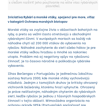
s cieľom rozšíriť jeho používanie na ešte viac rybárskych
plavidiel.
Iniciatíva Rybári a morské vtáky, spojenci pre more, víťaz
v kategórii
Ochrana morských biotopov
Morské vtáky sa zvyčajne živia v oblastiach bohatých na
ryby, a preto sa veľmi často stretávajú s obchodnými
rybárskymi člnmi. V európskych moriach sa každý rok
náhodne chytí až 200 000 vtákov do vybavenia na
rybolov. Náhodné zachytenie do sietí alebo hákov je pre
morské vtáky veľkou hrozbou a mnohé sa nakoniec
utopia. Problém má aj negatívny vplyv na rybolovnú
činnosť; je to časovo náročné a poškodzuje rybárske
vybavenia.
Ilhas Berlengas v Portugalsku je jedinečnou lokalitou
sústavy Natura 2000, kde morské vtáky vychovávajú
mláďatá. Jedným z tamojších druhov je kriticky ohrozený
víchrovník baleársky, ktorému hrozí vyhynutie. Ohrozený
je práve nešťastným, náhodným chytením do rybárskych
sietí, keďže rybolov je jednou z hlavných hospodárskych
činností v tejto oblasti. Mimovládna organizácia na
ochranu prírody SPEA (Portugalská spoločnosť pre