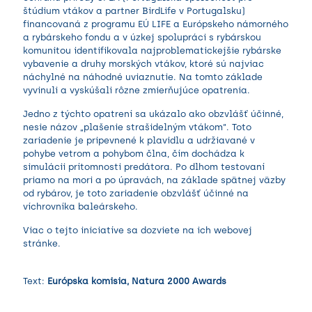
štúdium vtákov a partner BirdLife v Portugalsku)
financovaná z programu EÚ LIFE a Európskeho námorného
a rybárskeho fondu a v úzkej spolupráci s rybárskou
komunitou identifikovala najproblematickejšie rybárske
vybavenie a druhy morských vtákov, ktoré sú najviac
náchylné na náhodné uviaznutie. Na tomto základe
vyvinuli a vyskúšali rôzne zmierňujúce opatrenia.
Jedno z týchto opatrení sa ukázalo ako obzvlášť účinné,
nesie názov „plašenie strašidelným vtákom“. Toto
zariadenie je pripevnené k plavidlu a udržiavané v
pohybe vetrom a pohybom člna, čím dochádza k
simulácii prítomnosti predátora. Po dlhom testovaní
priamo na mori a po úpravách, na základe spätnej väzby
od rybárov, je toto zariadenie obzvlášť účinné na
víchrovníka baleárskeho.
Viac o tejto iniciatíve sa dozviete na ich
webovej
stránke
.
Text:
Európska komisia, Natura 2000 Awards