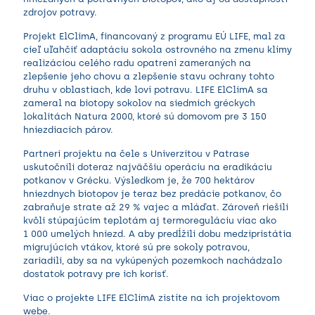
zdrojov potravy.
Projekt ElClimA, financovaný z programu EÚ LIFE, mal za
cieľ uľahčiť adaptáciu sokola ostrovného na zmenu klímy
realizáciou celého radu opatrení zameraných na
zlepšenie jeho chovu a zlepšenie stavu ochrany tohto
druhu v oblastiach, kde loví potravu. LIFE ElClimA sa
zameral na biotopy sokolov na siedmich gréckych
lokalitách Natura 2000, ktoré sú domovom pre 3 150
hniezdiacich párov.
Partneri projektu na čele s Univerzitou v Patrase
uskutočnili doteraz najväčšiu operáciu na eradikáciu
potkanov v Grécku. Výsledkom je, že 700 hektárov
hniezdnych biotopov je teraz bez predácie potkanov, čo
zabraňuje strate až 29 % vajec a mláďat. Zároveň riešili
kvôli stúpajúcim teplotám aj termoreguláciu viac ako
1 000 umelých hniezd. A aby predĺžili dobu medzipristátia
migrujúcich vtákov, ktoré sú pre sokoly potravou,
zariadili, aby sa na vykúpených pozemkoch nachádzalo
dostatok potravy pre ich korisť.
Viac o projekte LIFE ElClimA zistíte na ich
projektovom
webe
.