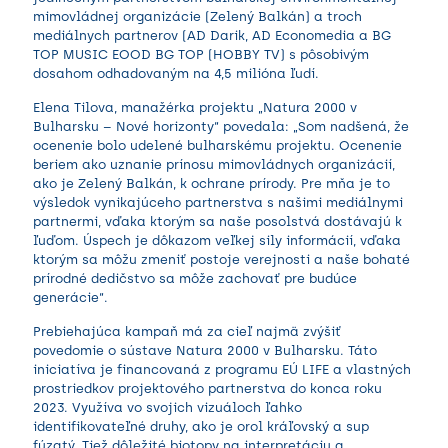
mimovládnej organizácie (Zelený Balkán) a troch
mediálnych partnerov (AD Darik, AD Economedia a BG
TOP MUSIC EOOD BG TOP (HOBBY TV) s pôsobivým
dosahom odhadovaným na 4,5 milióna ľudí.
Elena Tilova, manažérka projektu „Natura 2000 v
Bulharsku – Nové horizonty“ povedala: „Som nadšená, že
ocenenie bolo udelené bulharskému projektu. Ocenenie
beriem ako uznanie prínosu mimovládnych organizácií,
ako je Zelený Balkán, k ochrane prírody. Pre mňa je to
výsledok vynikajúceho partnerstva s našimi mediálnymi
partnermi, vďaka ktorým sa naše posolstvá dostávajú k
ľuďom. Úspech je dôkazom veľkej sily informácií, vďaka
ktorým sa môžu zmeniť postoje verejnosti a naše bohaté
prírodné dedičstvo sa môže zachovať pre budúce
generácie“.
Prebiehajúca kampaň má za cieľ najmä zvýšiť
povedomie o sústave Natura 2000 v Bulharsku. Táto
iniciatíva je financovaná z programu EÚ LIFE a vlastných
prostriedkov projektového partnerstva do konca roku
2023. Využíva vo svojich vizuáloch ľahko
identifikovateľné druhy, ako je orol kráľovský a sup
fúzatý. Tiež dôležité biotopy na interpretáciu a