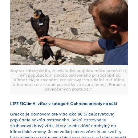
Aby sa zabezpečilo, že výsledky projektu môžu pomôcť aj
iným populáciám sokola ostrovného prispôsobiť sa
klimatickým zmenám, projektový tím zdieľal aktuálne
informácie a získané poznatky vo zverejnenej „Príručke
osvedčených postupov“.
LIFE ElClimA, víťaz v kategórii Ochrana prírody na súši
Grécko je domovom pre viac ako 80 % celosvetovej
populácie sokola ostrovného. Sokol ostrovný je
sťahovavý dravý vták, ktorý je obzvlášť náchylný na
klimatické zmeny. Je vo veľkej miere závislý od kvality
hniezdnych a potravných biotopov, ako aj od dostupnosti