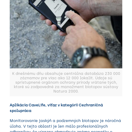
K dnešnému dňu obsahuje centrálna databáza 230 000
záznamov pre viac ako 12 000 lokalít. Údaje sú
sprístupnené orgánom ochrany prírody vrátane tých,
ktoré sú zodpovedné za manažment biotopov sústavy
Natura 2000.
Aplikácia CaveLife, víťaz v kategórii Cezhraničná
spolupráca
Monitorovanie jaskýň a podzemných biotopov je náročná
úloha. V tejto oblasti je len málo profesionálnych
odborníkov, čo výrazne obmedzuje známe poznatky o