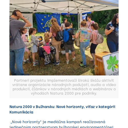
Partneri projektu implementovali širokú škálu aktivít
vrátane organizácie národných podujatí, audio a video
produkcií, článkov v národných médiách a webinárov o
výhodách Natura 2000 pre podniky.
Natura 2000 v Bulharsku: Nové horizonty, víťaz v kategórii
Komunikácia
„Nové horizonty“ je mediálna kampaň realizovaná
jedinečným partnerstvom bulharskej environmentálnej