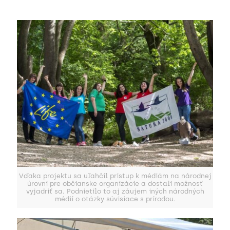
Vďaka projektu sa uľahčil prístup k médiám na národnej
úrovni pre občianske organizácie a dostali možnosť
vyjadriť sa. Podnietilo to aj záujem iných národných
médií o otázky súvisiace s prírodou.