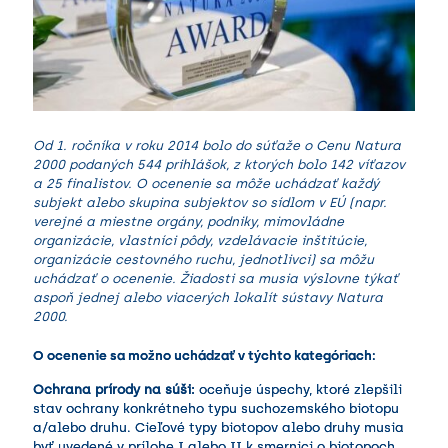
Od 1. ročníka v roku 2014 bolo do súťaže o Cenu Natura
2000 podaných 544 prihlášok, z ktorých bolo 142 víťazov
a 25 finalistov. O ocenenie sa môže uchádzať každý
subjekt alebo skupina subjektov so sídlom v EÚ (napr.
verejné a miestne orgány, podniky, mimovládne
organizácie, vlastníci pôdy, vzdelávacie inštitúcie,
organizácie cestovného ruchu, jednotlivci) sa môžu
uchádzať o ocenenie. Žiadosti sa musia výslovne týkať
aspoň jednej alebo viacerých lokalít sústavy Natura
2000.
O ocenenie sa možno uchádzať v týchto kategóriach:
Ochrana prírody na súši:
oceňuje úspechy, ktoré zlepšili
stav ochrany konkrétneho typu suchozemského biotopu
a/alebo druhu. Cieľové typy biotopov alebo druhy musia
byť uvedené v prílohe I alebo II k smernici o biotopoch