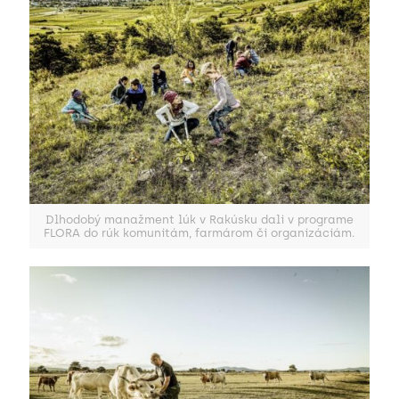
Dlhodobý manažment lúk v Rakúsku dali v programe
FLORA do rúk komunitám, farmárom či organizáciám.