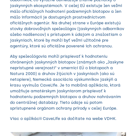
jaskynných ekosystémoch. V celej EÚ existuje len veľmi
málo oficiálnych hodnotení podzemných biotopov a len
málo informácií je dostupných prostredníctvom
oficiálnych agentúr. Na druhej strane v Európe existujú
stovky dobrovoľných speleológov (jaskynných odborníkov
alebo nadšencov) s prístupom k údajom a znalostiam o
jaskyniach, ktoré by mohli byť veľmi užitočné pre
agentúry, ktoré sú oficiálne poverené ich ochranou.
Aby speleológovia mohli prispievať k hodnoteniu
chránených jaskynných biotopov (známych ako „Jaskyne
neprístupné verejnosti“ v smernici EÚ o biotopoch a
Natura 2000) a druhov žijúcich v jaskyniach (ako sú
netopiere), Nemecká asociácia výskumníkov jaskýň a
krasu vyvinula CaveLife. Je to mobilná aplikácia, ktorá
umožňuje amatérskym jaskyniarom prispievať k
hodnoteniu podzemných biotopov a druhov nahrávaním
do centrálnej databázy. Tieto údaje sú potom
sprístupnené orgánom ochrany prírody v celej Európe.
Viac o aplikácii CaveLife sa dočítate na
webe
VDHK.