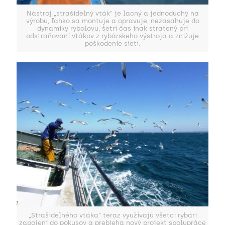
Nástroj „strašidelný vták" je lacný a jednoduchý na
výrobu, ľahko sa montuje a opravuje, nezasahuje do
dynamiky rybolovu, šetrí čas inak stratený pri
odstraňovaní vtákov z rybárskeho výstroja a znižuje
poškodenie sietí.
„Strašidelného vtáka“ teraz využívajú všetci rybári
zapojení do pokusov a prebieha nový projekt spolupráce