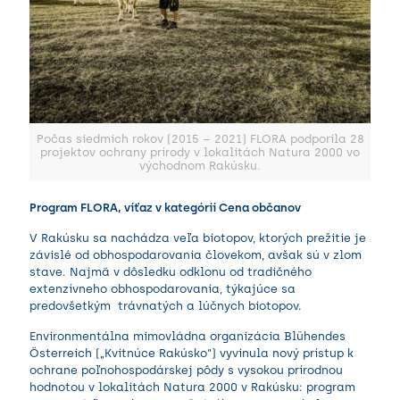
Počas siedmich rokov (2015 – 2021) FLORA podporila 28
projektov ochrany prírody v lokalitách Natura 2000 vo
východnom Rakúsku.
Program FLORA, víťaz v kategórii Cena občanov
V Rakúsku sa nachádza veľa biotopov, ktorých prežitie je
závislé od obhospodarovania človekom, avšak sú v zlom
stave. Najmä v dôsledku odklonu od tradičného
extenzívneho obhospodarovania, týkajúce sa
predovšetkým trávnatých a lúčnych biotopov.
Environmentálna mimovládna organizácia Blühendes
Österreich („Kvitnúce Rakúsko“) vyvinula nový prístup k
ochrane poľnohospodárskej pôdy s vysokou prírodnou
hodnotou v lokalitách Natura 2000 v Rakúsku: program