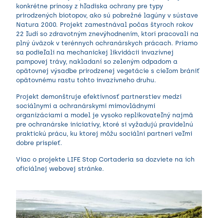
konkrétne prínosy z hľadiska ochrany pre typy
prirodzených biotopov, ako sú pobrežné lagúny v sústave
Natura 2000. Projekt zamestnával počas štyroch rokov
22 ľudí so zdravotným znevýhodnením, ktorí pracovali na
plný úväzok v terénnych ochranárskych prácach. Priamo
sa podieľali na mechanickej likvidácii invazívnej
pampovej trávy, nakladaní so zeleným odpadom a
opätovnej výsadbe prirodzenej vegetácie s cieľom brániť
opätovnému rastu tohto invazívneho druhu.
Projekt demonštruje efektívnosť partnerstiev medzi
sociálnymi a ochranárskymi mimovládnymi
organizáciami a model je vysoko replikovateľný najmä
pre ochranárske iniciatívy, ktoré si vyžadujú pravidelnú
praktickú prácu, ku ktorej môžu sociálni partneri veľmi
dobre prispieť.
Viac o projekte LIFE Stop Cortaderia sa dozviete na ich
oficiálnej
webovej stránke
.