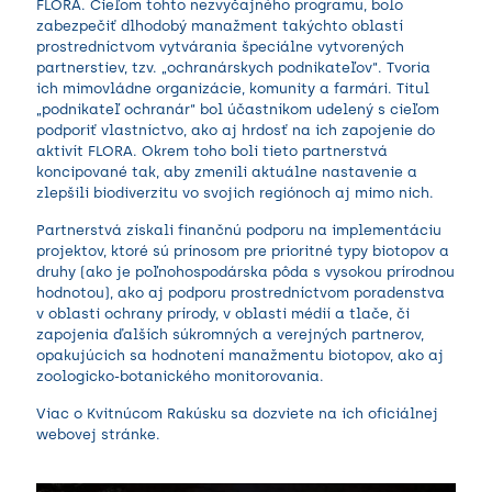
FLORA. Cieľom tohto nezvyčajného programu, bolo
zabezpečiť dlhodobý manažment takýchto oblastí
prostredníctvom vytvárania špeciálne vytvorených
partnerstiev, tzv. „ochranárskych podnikateľov“. Tvoria
ich mimovládne organizácie, komunity a farmári. Titul
„podnikateľ ochranár“ bol účastníkom udelený s cieľom
podporiť vlastníctvo, ako aj hrdosť na ich zapojenie do
aktivít FLORA. Okrem toho boli tieto partnerstvá
koncipované tak, aby zmenili aktuálne nastavenie a
zlepšili biodiverzitu vo svojich regiónoch aj mimo nich.
Partnerstvá získali finančnú podporu na implementáciu
projektov, ktoré sú prínosom pre prioritné typy biotopov a
druhy (ako je poľnohospodárska pôda s vysokou prírodnou
hodnotou), ako aj podporu prostredníctvom poradenstva
v oblasti ochrany prírody, v oblasti médií a tlače, či
zapojenia ďalších súkromných a verejných partnerov,
opakujúcich sa hodnotení manažmentu biotopov, ako aj
zoologicko-botanického monitorovania.
Viac o Kvitnúcom Rakúsku sa dozviete na ich oficiálnej
webovej stránke
.