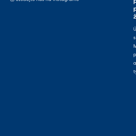
Ú
s
M
p
a
t