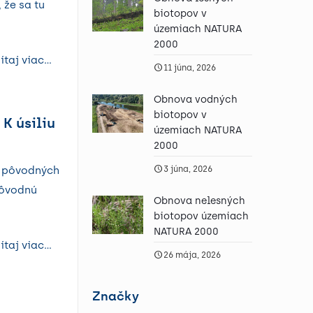
 že sa tu
biotopov v
územiach NATURA
2000
ítaj viac...
11 júna, 2026
Obnova vodných
biotopov v
K úsiliu
územiach NATURA
2000
va pôvodných
3 júna, 2026
pôvodnú
Obnova nelesných
biotopov územiach
NATURA 2000
ítaj viac...
26 mája, 2026
Značky