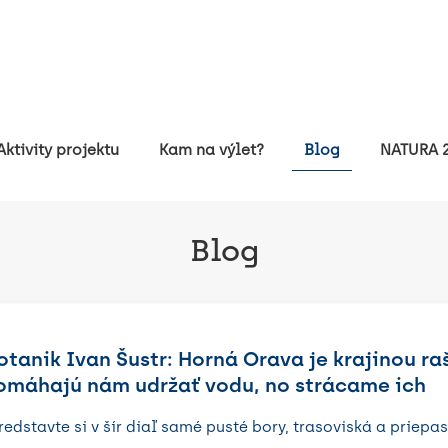
Aktivity projektu
Kam na výlet?
Blog
NATURA 2
Blog
otanik Ivan Šustr: Horná Orava je krajinou raš
omáhajú nám udržať vodu, no strácame ich
redstavte si v šír diaľ samé pusté bory, trasoviská a priepas