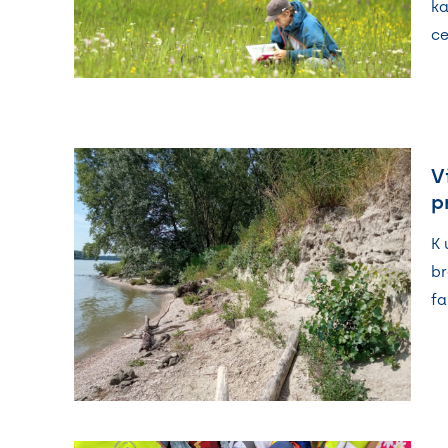
ka
ce
V
p
K 
br
fa