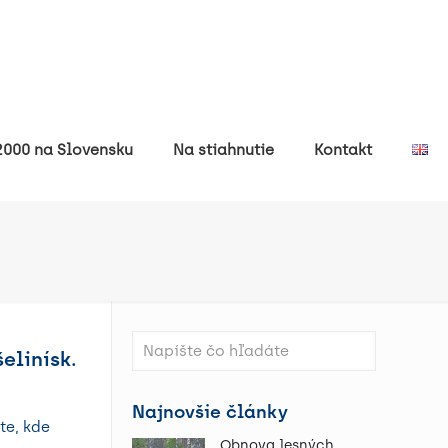
000 na Slovensku
Na stiahnutie
Kontakt
elinísk.
Najnovšie články
te, kde
Obnova lesných