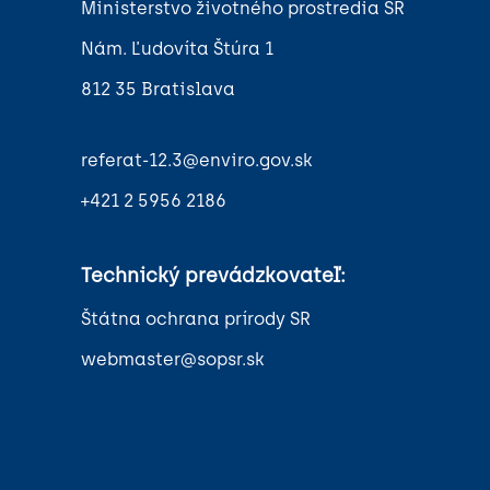
Ministerstvo životného prostredia SR
Nám. Ľudovíta Štúra 1
812 35 Bratislava
referat-12.3@enviro.gov.sk
+421 2 5956 2186
Technický prevádzkovateľ:
Štátna ochrana prírody SR
webmaster@sopsr.sk