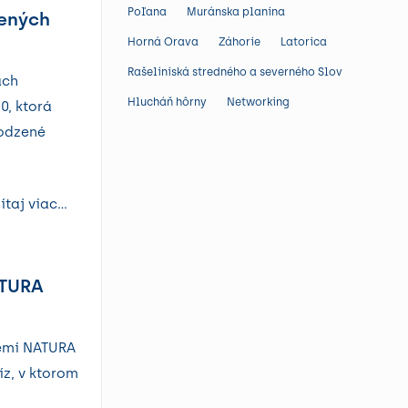
Poľana
Muránska planina
nených
Horná Orava
Záhorie
Latorica
Rašeliniská stredného a severného Slovenska
ach
Hlucháň hôrny
Networking
0, ktorá
rodzené
ítaj viac...
ATURA
zemí NATURA
íz, v ktorom