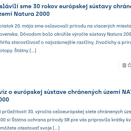
slávili sme 30 rokov európskej sústavy chrá
zemí Natura 2000
piatok 20. mája sme oslavovali prírodu na viacerých miest
ovenska. Dôvodom bolo okrúhle výročie sústavy Natura 200
hŕňa starostlivosť o najvzácnejšie rastliny, živočíchy a pri
otopy. Štátny
[…]
Č
víz o európskej sústave chránených území N
000
i príležitosti 30. výročia celoeurópskej siete chránených ú
00 si Štátna ochrana prírody SR pre vás pripravila krátky kv
 môžete otestovať svoje
[…]