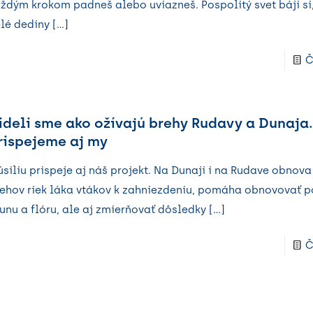
ždým krokom padneš alebo uviazneš. Pospolitý svet báji si,
lé dediny
[…]
Č
ideli sme ako ožívajú brehy Rudavy a Dunaja. 
rispejeme aj my
úsiliu prispeje aj náš projekt. Na Dunaji i na Rudave obno
ehov riek láka vtákov k zahniezdeniu, pomáha obnovovať 
unu a flóru, ale aj zmierňovať dôsledky
[…]
Č