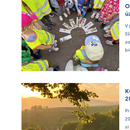
O
ú
V 
Sl
za
bi
K
2
Pr
20
si