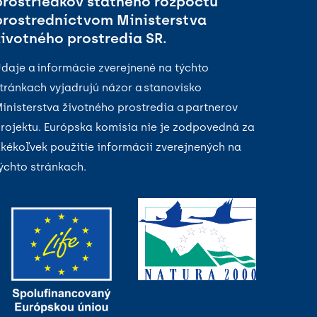
prostriedkov štátneho rozpočtu
prostredníctvom Ministerstva
životného prostredia SR.
daje a informácie zverejnené na týchto
tránkach vyjadrujú názor a stanovisko
inisterstva životného prostredia a partnerov
rojektu. Európska komisia nie je zodpovedná za
kékoľvek použitie informácií zverejnených na
ýchto stránkach.