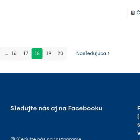
Č
1
...
16
17
18
19
20
Nasledujúca
Sledujte nás aj na Facebooku
Sledujte nás na instagrame