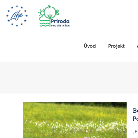
Úvod
Projekt
B
P
„P