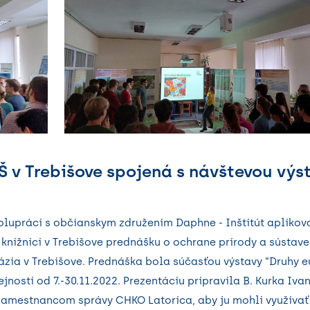
Š v Trebišove spojená s návštevou výs
polupráci s občianskym združením Daphne - Inštitút aplikov
 knižnici v Trebišove prednášku o ochrane prírody a sústav
ázia v Trebišove. Prednáška bola súčasťou výstavy “Druhy 
jnosti od 7.-30.11.2022. Prezentáciu pripravila B. Kurka Iva
i zamestnancom správy CHKO Latorica, aby ju mohli využívať