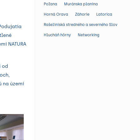
Poľana
Muránska planina
Horná Orava
Záhorie
Latorica
Rašeliniská stredného a severného Slovenska
Podujatia
tlené
Hlucháň hôrny
Networking
zemí NATURA
i od
roch,
sú na území