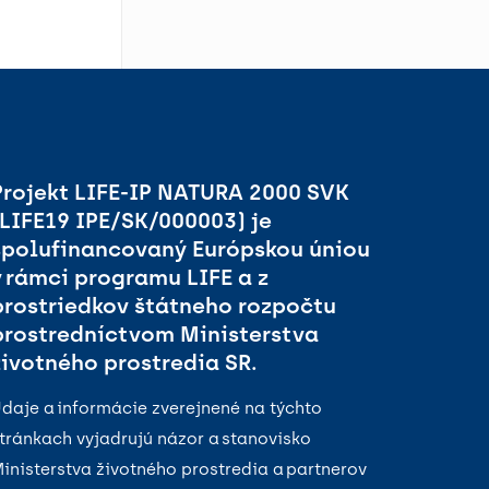
Projekt LIFE-IP NATURA 2000 SVK
(LIFE19 IPE/SK/000003) je
spolufinancovaný Európskou úniou
v rámci programu LIFE a z
prostriedkov štátneho rozpočtu
prostredníctvom Ministerstva
životného prostredia SR.
daje a informácie zverejnené na týchto
tránkach vyjadrujú názor a stanovisko
inisterstva životného prostredia a partnerov