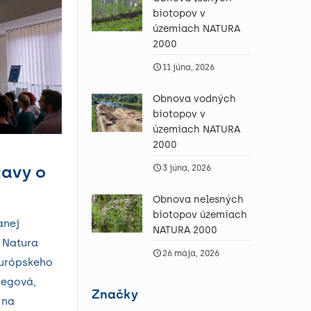
biotopov v
územiach NATURA
2000
11 júna, 2026
Obnova vodných
biotopov v
územiach NATURA
2000
tavy o
3 júna, 2026
Obnova nelesných
biotopov územiach
anej
NATURA 2000
e Natura
26 mája, 2026
európskeho
negová,
Značky
 na