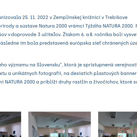
nizovala 25. 11. 2022 v Zemplínskej knižnici v Trebišove
rírody a sústave Natura 2000 vrámci Týždňa NATURA 2000. 
v v doprovode 3 učiteľov. Žiakom 6. a 8. ročníka boli vysve
 Následne im bola predstavená európska sieť chránených ú
ho významu na Slovensku”, ktorá je sprístupnená verejnost
xtu a unikátnych fotografií, na desiatich plastových banne
 NATURA 2000 a priblíži druhy rastlín a živočíchov, ktoré 
.