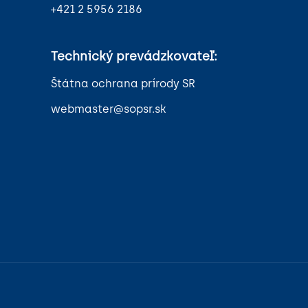
+421 2 5956 2186
Technický prevádzkovateľ:
Štátna ochrana prírody SR
webmaster@sopsr.sk