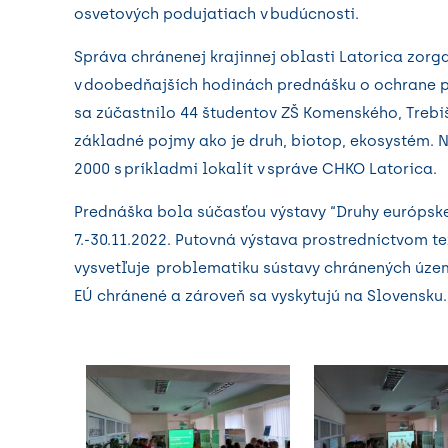
osvetových podujatiach v budúcnosti.
Správa chránenej krajinnej oblasti Latorica zorga
v doobedňajších hodinách prednášku o ochrane p
sa zúčastnilo 44 študentov ZŠ Komenského, Trebišo
základné pojmy ako je druh, biotop, ekosystém.
2000 s príkladmi lokalít v správe CHKO Latorica.
Prednáška bola súčasťou výstavy “Druhy európske
7.-30.11.2022. Putovná výstava prostredníctvom te
vysvetľuje problematiku sústavy chránených území
EÚ chránené a zároveň sa vyskytujú na Slovensku