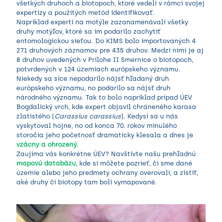
všetkých druhoch a biotopoch, ktoré vedeli v rámci svojej
expertízy a použitých metód identifikovať.
Napríklad experti na motýle zazanamenávali všetky
druhy motýľov, ktoré sa im podarilo zachytiť
entomologickou sieťou. Do KIMS bolo importovaných 4
271 druhových záznamov pre 435 druhov. Medzi nimi je aj
8 druhov uvedených v Prílohe II Smernice o biotopoch,
potvrdených v 124 územiach európskeho významu.
Niekedy sa síce nepodarilo nájsť hľadaný druh
európskeho významu, no podarilo sa nájsť druh
národného významu. Tak to bolo napríklad prípad ÚEV
Bogdalický vrch, kde expert objavil chráneného karasa
zlatistého (
Carassius carassius
). Kedysi sa u nás
vyskytoval hojne, no od konca 70. rokov minulého
storočia jeho početnosť dramaticky klesala a dnes je
vzácny a ohrozený.
Zaujíma vás konkrétne ÚEV? Navštívte našu prehľadnú
mapovú databázu
, kde si môžete pozrieť, či sme dané
územie alebo jeho predmety ochrany overovali, a zistiť,
aké druhy či biotopy tam boli vymapované.