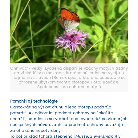
Ohniváčik veľký (Lycaena dispar) je vzácny motýľ viazaný
na vlhké lúky a mokrade, ktorého húsenice sa vyvíjajú
najmä na štiavoch (Rumex spp.) a ktorého populácie sú
ohrozené úbytkom týchto biotopov. Foto: Bosák ©
Společnost pro ochranu motýlů
Pomohli aj technológie
Častokrát sa výskyt druhu alebo biotopu podarilo
potvrdiť. Ak odborníci predmet ochrany na lokalite
nenašli, na miesto sa vracali opakovane. Až po viacerých
neúspešných návštevách sa predmet ochrany považuje
za oficiálne nepotvrdený.
To bol príklad tchora stepného (
Mustela eversmanii
) v