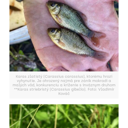
Karas zlatistý (Carassius carassius), ktorému hrozí
vyhynutie. Je ohrozený najmä pre zánik mokradí a
malých vôd, konkurenciu a kríženie s inváznym druhom
**Karas striebristý (Carassius gibelio). Foto: Vladimír
Kováč