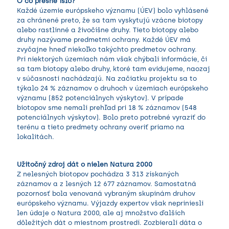
O čo presne išlo?
Každé územie európskeho významu (ÚEV) bolo vyhlásené
za chránené preto, že sa tam vyskytujú vzácne biotopy
alebo rastlinné a živočíšne druhy. Tieto biotopy alebo
druhy nazývame predmetmi ochrany. Každé ÚEV má
zvyčajne hneď niekoľko takýchto predmetov ochrany.
Pri niektorých územiach nám však chýbali informácie, či
sa tam biotopy alebo druhy, ktoré tam evidujeme, naozaj
v súčasnosti nachádzajú. Na začiatku projektu sa to
týkalo 24 % záznamov o druhoch v územiach európskeho
významu (852 potenciálnych výskytov). V prípade
biotopov sme nemali prehľad pri 18 % záznamov (548
potenciálnych výskytov). Bolo preto potrebné vyraziť do
terénu a tieto predmety ochrany overiť priamo na
lokalitách.
Užitočný zdroj dát o nielen Natura 2000
Z nelesných biotopov pochádza 3 313 získaných
záznamov a z lesných 12 677 záznamov. Samostatná
pozornosť bola venovaná vybraným skupinám druhov
európskeho významu. Výjazdy expertov však nepriniesli
len údaje o Natura 2000, ale aj množstvo ďalších
dôležitých dát o miestnom prostredí. Zozbierali dáta o