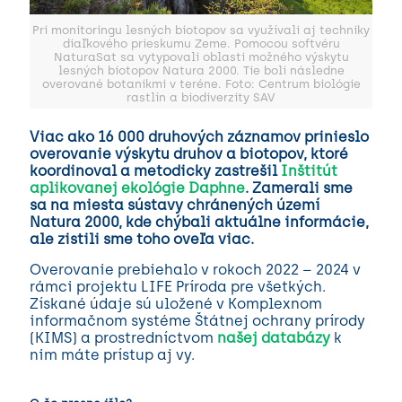
Pri monitoringu lesných biotopov sa využívali aj techniky
diaľkového prieskumu Zeme. Pomocou softvéru
NaturaSat sa vytypovali oblasti možného výskytu
lesných biotopov Natura 2000. Tie boli následne
overované botanikmi v teréne. Foto: Centrum biológie
rastlín a biodiverzity SAV
Viac ako 16 000 druhových záznamov prinieslo
overovanie výskytu druhov a biotopov, ktoré
koordinoval a metodicky zastrešil
Inštitút
aplikovanej ekológie Daphne
. Zamerali sme
sa na miesta sústavy chránených území
Natura 2000, kde chýbali aktuálne informácie,
ale zistili sme toho oveľa viac.
Overovanie prebiehalo v rokoch 2022 – 2024 v
rámci projektu LIFE Príroda pre všetkých.
Získané údaje sú uložené v Komplexnom
informačnom systéme Štátnej ochrany prírody
(KIMS) a prostredníctvom
našej databázy
k
nim máte prístup aj vy.