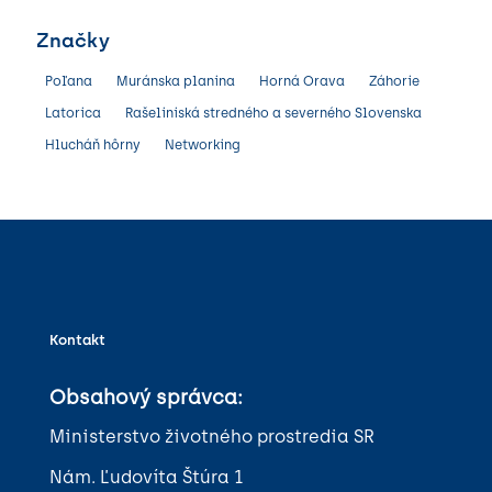
Značky
Poľana
Muránska planina
Horná Orava
Záhorie
Latorica
Rašeliniská stredného a severného Slovenska
Hlucháň hôrny
Networking
Kontakt
Obsahový správca:
Ministerstvo životného prostredia SR
Nám. Ľudovíta Štúra 1