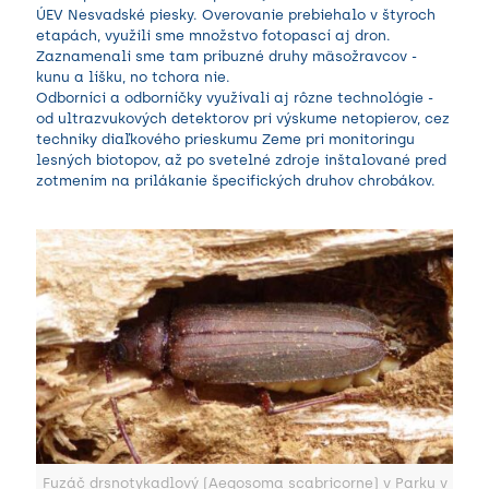
ÚEV Nesvadské piesky. Overovanie prebiehalo v štyroch
etapách, využili sme množstvo fotopascí aj dron.
Zaznamenali sme tam príbuzné druhy mäsožravcov -
kunu a líšku, no tchora nie.
Odborníci a odborníčky využívali aj rôzne technológie -
od ultrazvukových detektorov pri výskume netopierov, cez
techniky diaľkového prieskumu Zeme pri monitoringu
lesných biotopov, až po svetelné zdroje inštalované pred
zotmením na prilákanie špecifických druhov chrobákov.
Fuzáč drsnotykadlový (Aegosoma scabricorne) v Parku v