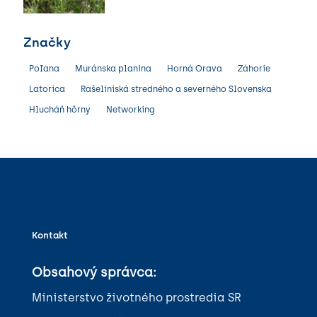
Značky
Poľana
Muránska planina
Horná Orava
Záhorie
Latorica
Rašeliniská stredného a severného Slovenska
Hlucháň hôrny
Networking
Kontakt
Obsahový správca:
Ministerstvo životného prostredia SR