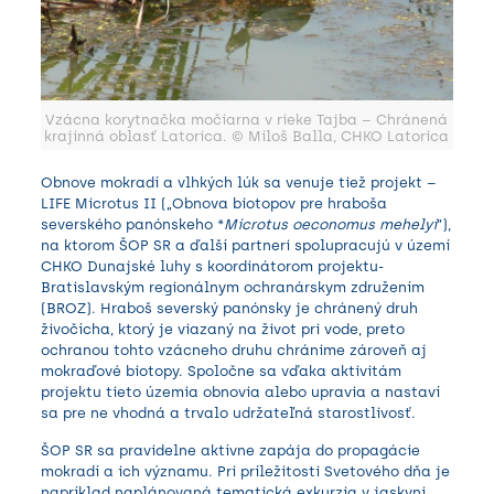
Vzácna korytnačka močiarna v rieke Tajba – Chránená
krajinná oblasť Latorica. © Miloš Balla, CHKO Latorica
Obnove mokradí a vlhkých lúk sa venuje tiež projekt –
LIFE Microtus II
(„Obnova biotopov pre hraboša
severského panónskeho *
Microtus oeconomus mehelyi
“),
na ktorom ŠOP SR a ďalší partneri spolupracujú v území
CHKO Dunajské luhy s koordinátorom projektu-
Bratislavským regionálnym ochranárskym združením
(BROZ). Hraboš severský panónsky je chránený druh
živočícha, ktorý je viazaný na život pri vode, preto
ochranou tohto vzácneho druhu chránime zároveň aj
mokraďové biotopy. Spoločne sa vďaka aktivitám
projektu tieto územia obnovia alebo upravia a nastaví
sa pre ne vhodná a trvalo udržateľná starostlivosť.
ŠOP SR sa pravidelne aktívne zapája do propagácie
mokradí a ich významu. Pri príležitosti Svetového dňa je
napríklad naplánovaná tematická exkurzia v jaskyni