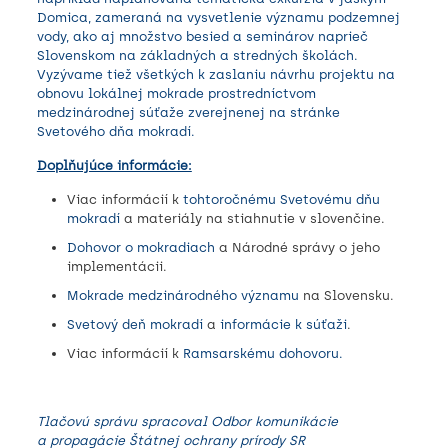
Domica, zameraná na vysvetlenie významu podzemnej
vody, ako aj množstvo besied a seminárov naprieč
Slovenskom na základných a stredných školách.
Vyzývame tiež všetkých k zaslaniu návrhu projektu na
obnovu lokálnej mokrade prostredníctvom
medzinárodnej súťaže zverejnenej na stránke
Svetového dňa mokradí.
Doplňujúce informácie:
Viac informácií k
tohtoročnému Svetovému dňu
mokradí
a materiály na stiahnutie v slovenčine.
Dohovor o mokradiach
a Národné správy o jeho
implementácii.
Mokrade medzinárodného významu
na Slovensku.
Svetový deň mokradí
a
informácie k súťaži
.
Viac informácií k
Ramsarskému dohovoru.
Tlačovú správu spracoval Odb
or komunikácie
a propagácie Štátnej ochrany prírody SR