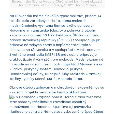
Rašelinisko Slaná Voda v Chránenej krajinnej oblasti
Horná Orava. © Ivan Šustr, CHKO Horná Orava
Na Slovensku máme niekoľko typov mokradí, pričom 14
lokalít bolo zaradených do Zoznamu mokradí
medzinárodného významu Ramsarského dohovoru.
Hovoríme im ramsarské lokality a pokrývajú plochy
s rozlohou viac než 40 tisíc hektárov. Štátna ochrana
prírody Slovenskej republiky (ŠOP SR) spolupracuje pri
príprave národných správ o implementácii tohto
dohovoru na Slovensku a v spolupráci s Ministerstvom
životného prostredia (MŽP) SR pravidelne pripravuje
a aktualizuje Akčný plán pre mokrade. Medzi významné
mokrade na našom území patrí napríklad Alúvium rieky
Rudava, jaskynný systém Domica a jaskyne
Demänovskej doliny, Dunajské luhy, Mokrade Oravskej
kotliny, rybníky Senné, Šúr či Mokrade Turca.
Obnove alebo zachovaniu mokraďových ekosystémov sa
v našom projekte venujeme týmito aktivitami:
v
Chránená krajinná oblasť Horná Orava
zlepšíme
stav ochrany rašelinísk a zavedieme osobitný
manažment ich riadenia. Spustíme aj prevádzku
riadiaceho centra v Námestove vybaveného špeciálnou