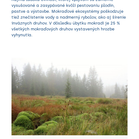
vysušované a zasypávané kvôli pestovaniu plodín,
pastve a výstavbe. Mokraďové ekosystémy poškodzuje
tiež znečistenie vody a nadmerný rybolov, ako aj šírenie
inváznych druhov. V dôsledku úbytku mokradí je 25 %
všetkých mokraďových druhov vystavených hrozbe
vyhynutia.