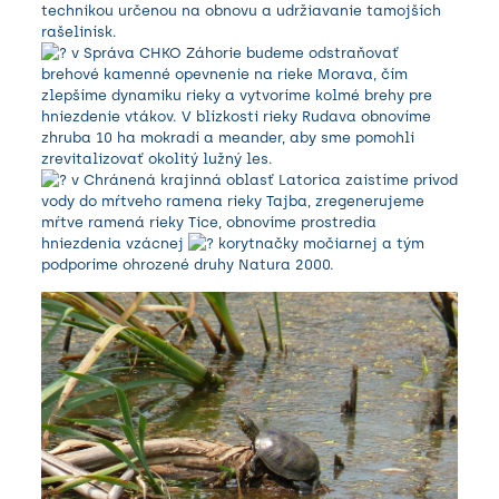
technikou určenou na obnovu a udržiavanie tamojších
rašelinísk.
v
Správa CHKO Záhorie
budeme odstraňovať
brehové kamenné opevnenie na rieke Morava, čím
zlepšíme dynamiku rieky a vytvoríme kolmé brehy pre
hniezdenie vtákov. V blízkosti rieky Rudava obnovíme
zhruba 10 ha mokradí a meander, aby sme pomohli
zrevitalizovať okolitý lužný les.
v
Chránená krajinná oblasť Latorica
zaistíme prívod
vody do mŕtveho ramena rieky Tajba, zregenerujeme
mŕtve ramená rieky Tice, obnovíme prostredia
hniezdenia vzácnej
korytnačky močiarnej a tým
podporíme ohrozené druhy
Natura 2000
.