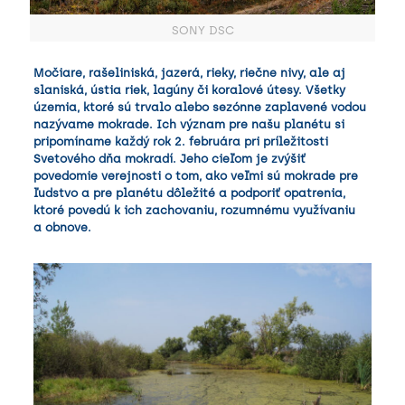
SONY DSC
Močiare, rašeliniská, jazerá, rieky, riečne nivy, ale aj
slaniská, ústia riek, lagúny či koralové útesy. Všetky
územia, ktoré sú trvalo alebo sezónne zaplavené vodou
nazývame mokrade. Ich význam pre našu planétu si
pripomíname každý rok 2. februára pri príležitosti
Svetového dňa mokradí. Jeho cieľom je zvýšiť
povedomie verejnosti o tom, ako veľmi sú mokrade pre
ľudstvo a pre planétu dôležité a podporiť opatrenia,
ktoré povedú k ich zachovaniu, rozumnému využívaniu
a obnove.