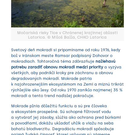
Močariská rieky Tice v Chránenej krajinnej oblasti
Latorica. © Miloš Balla, CHKO Latorica
Svetový deň mokradí si pripomíname od roku 1976, kedy
bol v iránskom meste Ramsar podpísaný Dohovor o
mokradiach. Tohtoročná téma zdôrazňuje
naliehavú
potrebu zaradiť obnovu mokradí medzi priority
a vyzýva
všetkých, aby podnikli kroky pre záchranu a obnovu
degradovaných mokradí. Mokrade patria
k najohrozenejším ekosystémom na Zemi a miznú trikrát
rýchlejšie ako lesy. Od roku 1970 zaniklo najmenej 35 %
mokradí a tento trend naďalej pokračuje.
Mokrade plnia dôležitú funkciu a sú pre človeka
a ekosystém prospešné. Sú schopné filtrovať vodu
a vytvárať jej zásoby, slúžia ako ochrana pred búrkami
a povodňami, dokážu ukladať uhlík a viažu na seba
bohatú biodiverzitu. Degradáciu mokradí spôsobuje
najmä ľudská činnosť, ktorej vplyvom sú zámerne