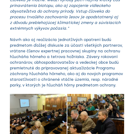
prinavrátenia biotopu, ako aj zapojenie vidieckeho
obyvateľstva do ochrany prírody. Vstup človeka do
procesu trvalého zachovania lesov je opodstatnený aj
z dôvodu prebiehajúcej klimatickej zmeny a súvisiacich
extrémnych výkyvov počasia.“
Návrh ako aj realizácia jednotlivých opatrení budú
predmetom ďalšej diskusie za účasti všetkých partnerov,
vrátane členov expertnej pracovnej skupiny na ochranu
hlucháňa hôrneho a tetrova hoľniaka. Závery rokovaní
ochranárov, obhospodarovateľov a vedeckej obce budú
premietnuté do pripravovanej aktualizácie Programu
záchrany hlucháňa hôrneho, ako aj do nových programov
starostlivosti o chránené vtáčie územia, resp. národné
parky, v ktorých je hlucháň hôrny predmetom ochrany.