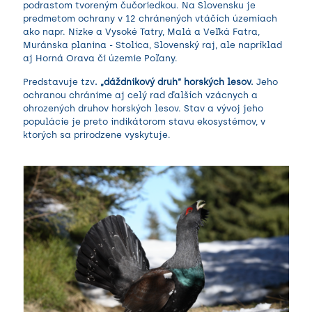
podrastom tvoreným čučoriedkou. Na Slovensku je
predmetom ochrany v 12 chránených vtáčích územiach
ako napr. Nízke a Vysoké Tatry, Malá a Veľká Fatra,
Muránska planina - Stolica, Slovenský raj, ale napríklad
aj Horná Orava či územie Poľany.
Predstavuje tzv
. „dáždnikový druh“ horských lesov.
Jeho
ochranou chránime aj celý rad ďalších vzácnych a
ohrozených druhov horských lesov. Stav a vývoj jeho
populácie je preto indikátorom stavu ekosystémov, v
ktorých sa prirodzene vyskytuje.