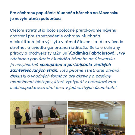
Pre záchranu populácie hlucháňa hôrneho na Slovensku
je nevyhnutná spolupráca
Cieľom stretnutia bolo spoločné prerokovanie návrhu
opatrení pre zabezpečenie ochrany hlucháňa
v lokalitách jeho výskytu v rámci Slovenska. Ako v úvode
stretnutia uviedla generálna riaditeľka Sekcie ochrany
prírody a biodiverzity MŽP SR
Vladimíra Fabriciusová
: „
Pre
záchranu populácie hlucháňa hôrneho na Slovensku
je
nevyhnutná
spolupráca a participácia všetkých
zainteresovaných strán
. Toto pilotné stretnutie otvára
diskusiu o vhodných formách pre aktívny a pasívny
manažment biotopov, ktoré vyplynuli z prerokovávaní
s obhospodarovateľmi lesa v jednotlivých územiach.“