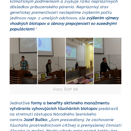
klimatickým podmienkam a zvyšuje riziko nepriaznivých
dôsledkov príbuzenského párenia. Nepriaznivý stav
genetickej premenlivosti nezlepšíme zvýšením počtu
jedincov napr. z umelých odchovov, ale
zvýšením výmery
vhodných biotopov a obnovy prepojenosti so susednými
populáciami.
“
Foto: ŠOP SR
Jednotlivé
formy a benefity aktívneho manažmentu
vytvárania vyhovujúcich hlucháních biotopov
predstavil
na stretnutí zástupca Národného lesníckeho
centra
Jozef Bučko: „
Som presvedčený, že zachovanie
hlucháňa prostredníctvom citlivej a premyslenej činnosti
človeka je možné. Medzi výhody patrí najmä krátky čas