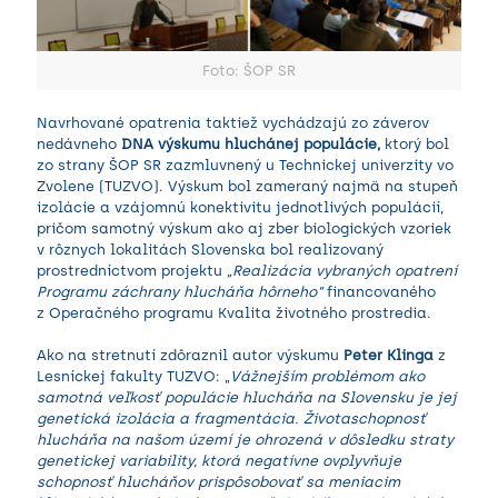
Foto: ŠOP SR
Navrhované opatrenia taktiež vychádzajú zo záverov
nedávneho
DNA výskumu hluchánej populácie,
ktorý bol
zo strany ŠOP SR zazmluvnený u Technickej univerzity vo
Zvolene (TUZVO). Výskum bol zameraný najmä na stupeň
izolácie a vzájomnú konektivitu jednotlivých populácií,
pričom samotný výskum ako aj zber biologických vzoriek
v rôznych lokalitách Slovenska bol realizovaný
prostredníctvom projektu
„Realizácia vybraných opatrení
Programu záchrany hlucháňa hôrneho“
financovaného
z Operačného programu Kvalita životného prostredia.
Ako na stretnutí zdôraznil autor výskumu
Peter Klinga
z
Lesníckej fakulty TUZVO: „
Vážnejším problémom ako
samotná veľkosť populácie hlucháňa na Slovensku je jej
genetická izolácia a fragmentácia. Životaschopnosť
hlucháňa na našom území je ohrozená v dôsledku straty
genetickej variability, ktorá negatívne ovplyvňuje
schopnosť hlucháňov prispôsobovať sa meniacim