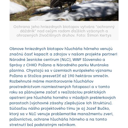
Ochrana jeho hniezdnych biotopov vytvára “ochranný
dáždnik” nad celým radom ďalších vzácnych a
ohrozených živočíšnych druhov. Foto: Šimon Kertys
Obnove hniezdnych biotopov hlucháňa hôrneho venujú
značnú časť kapacít a zdrojov v našom projekte partneri
Národné lesnícke centrum (NLC), WWF Slovensko a
Správy z CHKO Poľana a Národného parku Muránska
planina. Chystajú sa v územiach európskeho významu
Poľana a Stolica presvetliť až 190 hektárov smrečín.
Rozbehnuté máme monitorovanie hlucháňov
prostredníctvom rozmiestnených fotopascí a v tomto
roku sa plánujeme začať s realizáciou praktických
opatrení pre hlucháňa horného v mladých prebierkových
porastoch (výchovné zásahy zlepšujúce ich štruktúru).
Súčasťou nášho projektového tímu je aj Jozef Bučko,
ktorý sa v NLC venuje problematike manažmentu zveri,
poľovníctva, ochrane hlucháňa hôrneho a na tomto
stretnutí bol podstatným rečníkom.