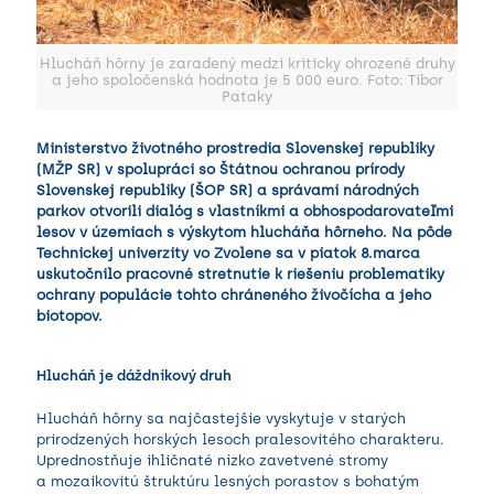
Hlucháň hôrny je zaradený medzi kriticky ohrozené druhy
a jeho spoločenská hodnota je 5 000 euro. Foto: Tibor
Pataky
Ministerstvo životného prostredia Slovenskej republiky
(MŽP SR) v spolupráci so Štátnou ochranou prírody
Slovenskej republiky (ŠOP SR) a správami národných
parkov otvorili dialóg s vlastníkmi a obhospodarovateľmi
lesov v územiach s výskytom hlucháňa hôrneho. Na pôde
Technickej univerzity vo Zvolene sa v piatok 8.marca
uskutočnilo pracovné stretnutie k riešeniu problematiky
ochrany populácie tohto chráneného živočícha a jeho
biotopov.
Hlucháň je dáždnikový druh
Hlucháň hôrny sa najčastejšie vyskytuje v starých
prirodzených horských lesoch pralesovitého charakteru.
Uprednostňuje ihličnaté nízko zavetvené stromy
a mozaikovitú štruktúru lesných porastov s bohatým