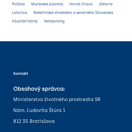
Poľana
Muránska planina
Horná Orava
Záhorie
Latorica
Rašeliniská stredného a severného Slovenska
Hlucháň hôrny
Networking
Kontakt
Obsahový správca:
Ministerstvo životného prostredia SR
Nám. Ľudovíta Štúra 1
812 35 Bratislava