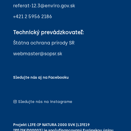
referat-12.3@enviro.gov.sk
+421 2 5956 2186
Technický prevádzkovateľ:
Štátna ochrana prírody SR
webmaster@sopsr.sk
Sledujte nás aj na Facebooku
Sledujte nás na instagrame
Projekt LIFE-IP NATURA 2000 SVK (LIFE19
IPE/SK/000003) je spolufinancovaný Európskou úniou