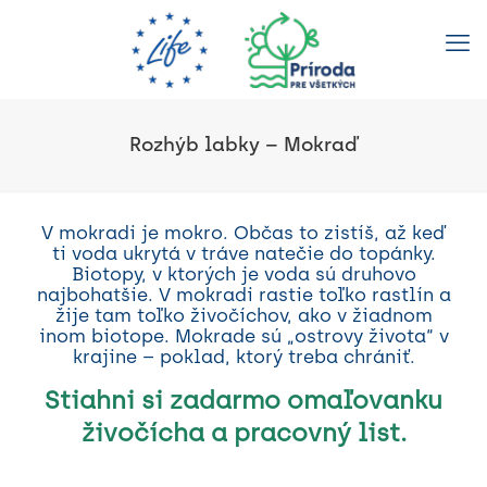
Rozhýb labky – Mokraď
V mokradi je mokro. Občas to zistíš, až keď
ti voda ukrytá v tráve natečie do topánky.
Biotopy, v ktorých je voda sú druhovo
najbohatšie. V mokradi rastie toľko rastlín a
žije tam toľko živočíchov, ako v žiadnom
inom biotope. Mokrade sú „ostrovy života“ v
krajine – poklad, ktorý treba chrániť.
Stiahni si zadarmo omaľovanku
živočícha a pracovný list.