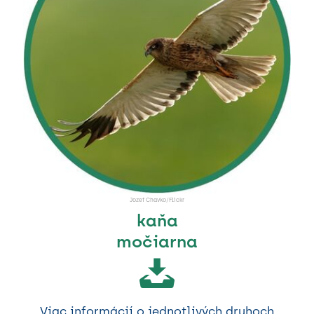
Jozef Chavko/Flickr
kaňa
močiarna
Viac informácií o jednotlivých druhoch