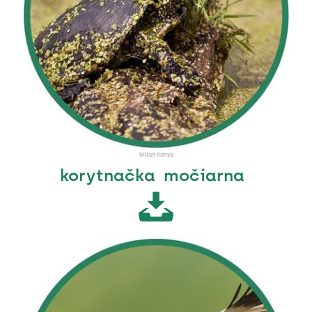
Milan Kánya
korytnačka močiarna