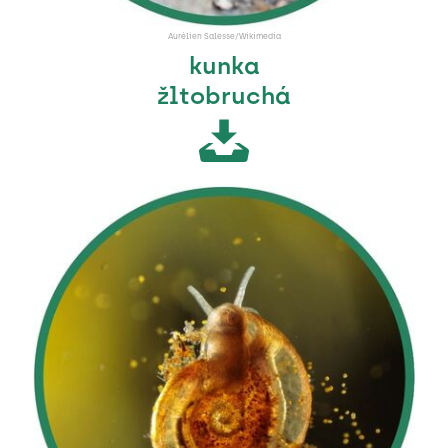
Aurélien Salesse/Wikimedia
kunka
žltobruchá