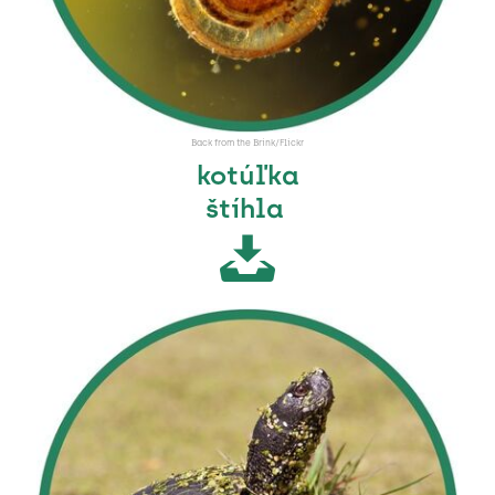
Back from the Brink/Flickr
kotúľka
štíhla